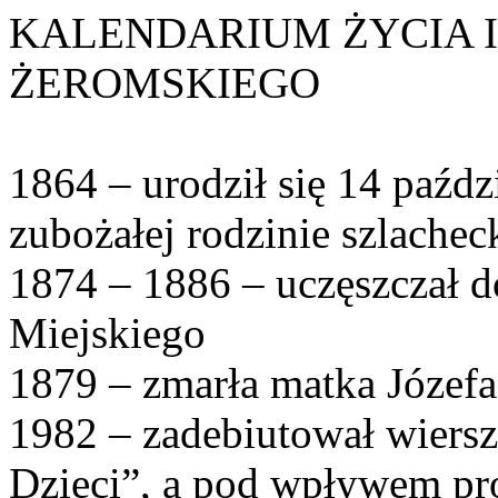
KALENDARIUM ŻYCIA 
ŻEROMSKIEGO
1864 – urodził się 14 paźd
zubożałej rodzinie szlachec
1874 – 1886 – uczęszczał 
Miejskiego
1879 – zmarła matka Józef
1982 – zadebiutował wiersz
Dzieci”, a pod wpływem pr