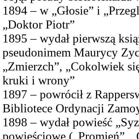
1894 – w „Głosie” i „Przeg
„Doktor Piotr”
1895 – wydał pierwszą ksi
pseudonimem Maurycy Zych,
„Zmierzch”, „Cokolwiek się
kruki i wrony”
1897 – powrócił z Rappersw
Bibliotece Ordynacji Zamo
1898 – wydał powieść „Syz
powieściowe („Promień”, „O