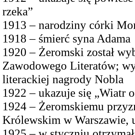
rzeka”
1913 – narodziny córki Mon
1918 – śmierć syna Adama
1920 – Żeromski został wy
Zawodowego Literatów; wys
literackiej nagrody Nobla
1922 – ukazuje się „Wiatr 
1924 – Żeromskiemu przyz
Królewskim w Warszawie, u
1925 – w styczniu otrzymał 